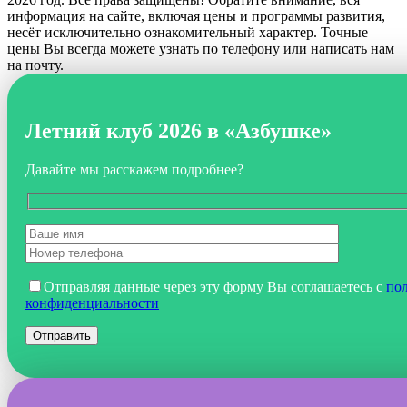
информация на сайте, включая цены и программы развития,
несёт исключительно ознакомительный характер. Точные
цены Вы всегда можете узнать по телефону или написать нам
на почту.
Летний клуб 2026 в «Азбушке»
Давайте мы расскажем подробнее?
Отправляя данные через эту форму Вы соглашаетесь с
по
конфиденциальности