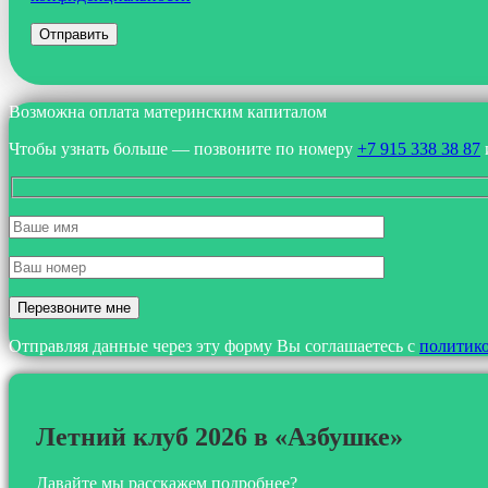
Возможна оплата материнским капиталом
Чтобы узнать больше — позвоните по номеру
+7 915 338 38 87
Отправляя данные через эту форму Вы соглашаетесь с
политик
Летний клуб 2026 в «Азбушке»
Давайте мы расскажем подробнее?