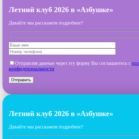
Летний клуб 2026 в «Азбушке»
Давайте мы расскажем подробнее?
Отправляя данные через эту форму Вы соглашаетесь с
по
конфиденциальности
Летний клуб 2026 в «Азбушке»
Давайте мы расскажем подробнее?