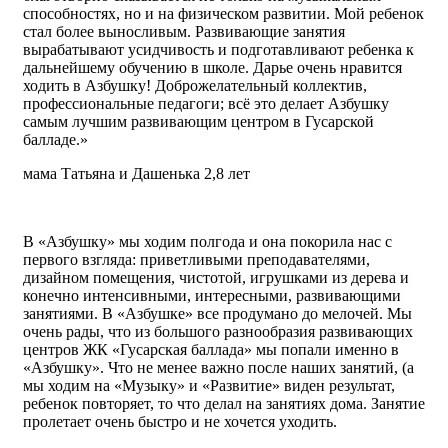
способностях, но и на физическом развитии. Мой ребенок
стал более выносливым. Развивающие занятия
вырабатывают усидчивость и подготавливают ребенка к
дальнейшему обучению в школе. Дарье очень нравится
ходить в Азбушку! Доброжелательный коллектив,
профессиональные педагоги; всё это делает Азбушку
самым лучшим развивающим центром в Гусарской
балладе.»
мама Татьяна и Дашенька 2,8 лет
В «Азбушку» мы ходим полгода и она покорила нас с
первого взгляда: приветливыми преподавателями,
дизайном помещения, чистотой, игрушками из дерева и
конечно интенсивными, интересными, развивающими
занятиями. В «Азбушке» все продумано до мелочей. Мы
очень рады, что из большого разнообразия развивающих
центров ЖК «Гусарская баллада» мы попали именно в
«Азбушку». Что не менее важно после наших занятий, (а
мы ходим на «Музыку» и «Развитие» виден результат,
ребенок повторяет, то что делал на занятиях дома. Занятие
пролетает очень быстро и не хочется уходить.